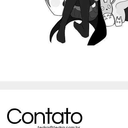
Contato
fedra
@fedra.com.br